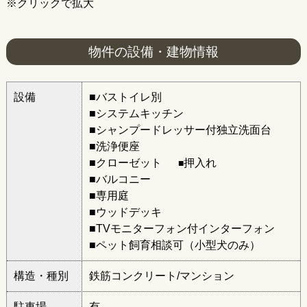
※クリックで拡大
物件の設備・建物情報
設備
■バストイレ別
■システムキッチン
■シャンプードレッサー付独立洗面台
■洗浄便座
■クローゼット
押入れ
■
■バルコニー
■専用庭
■ウッドデッキ
■TVモニターフォン付インターフォン
■ペット飼育相談可（小型犬のみ）
構造・種別
鉄筋コンクリート/マンション
駐車場
有